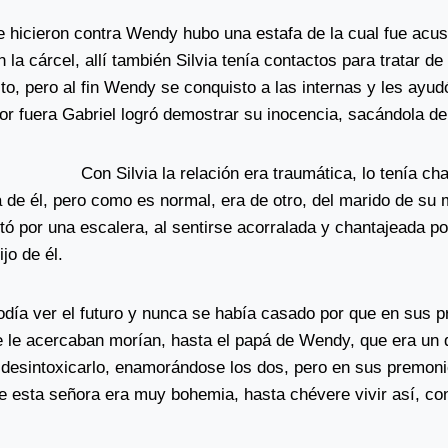
e hicieron contra Wendy hubo una estafa de la cual fue acu
 la cárcel, allí también Silvia tenía contactos para tratar de
ito, pero al fin Wendy se conquisto a las internas y les ay
or fuera Gabriel logró demostrar su inocencia, sacándola de 
Con Silvia la relación era traumática, lo tenía c
a de él, pero como es normal, era de otro, del marido de su
tó por una escalera, al sentirse acorralada y chantajeada po
jo de él.
odía ver el futuro y nunca se había casado por que en sus 
 le acercaban morían, hasta el papá de Wendy, que era un d
a desintoxicarlo, enamorándose los dos, pero en sus premoni
de esta señora era muy bohemia, hasta chévere vivir así, co