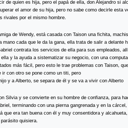
cir de quien es hija, pero el papá de ella, don Alejandro si a
uperar el amor de su hija, pero no sabe como decirle esta v
as rivales por el mismo hombre.
amiga de Wendy, está casada con Taison una fichita, machis
a mano cada que le da la gana, ella trata de salir a delante
Gabriel contrata los servicios de ella para sus empleados, all
ella y la ayuda a sistematizar su negocio, con una computa
tados más fácil, pero esto le trae problemas con Taison, que
ir con otro se pone como un titi, pero
ijo y a Alberto, se separa de él y se va a vivir con Alberto
on Silvia y se convierte en su hombre de confianza, para ha
riel, terminando con una pierna gangrenada y en la cárcel
á que era tan buena con él y muy consentidora y alcahueta,
 parásito quisiera.