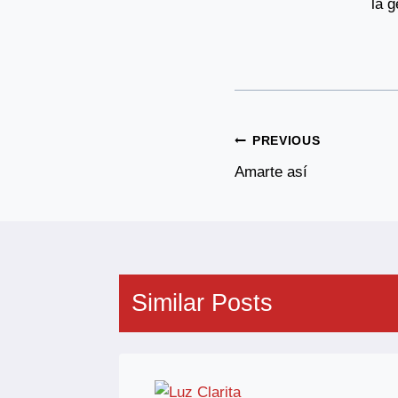
la 
Post
PREVIOUS
Navigation
Amarte así
Similar Posts