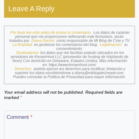
Leave A Reply
Por favor lee esto antes de enviar tu comentario.
Los datos de carácter
personal que me proporciones rellenando este formulario, serán
tratados por
Diana Garcés
como responsable de Mi Blog de Cine y TV.
La finalidad
es gestionar los comentarios del blog.
Legitimación:
tu
consentimiento.
Destinatarios:
los datos que me facilitas estarán ubicados en los
servidores de KnownHost LLC (proveedor de hosting de Hablando de
Sexo) Con domicilio en Delaware, Estados Unidos. Más información
en:
https://www.knownhost.com/
.
Derechos:
podrás ejercer tus derechos para rectificar, limitación y
suprimir los datos escribiéndome a
diana@miblogdecineytv.com
.
Puedes consultar la
Política de Privacidad
para mayor información.
Your email address will not be published.
Required fields are
marked
*
Comment
*