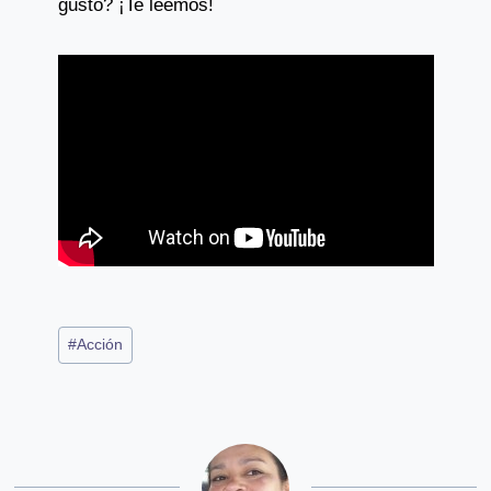
gustó? ¡Te leemos!
Post
#
Acción
Tags: