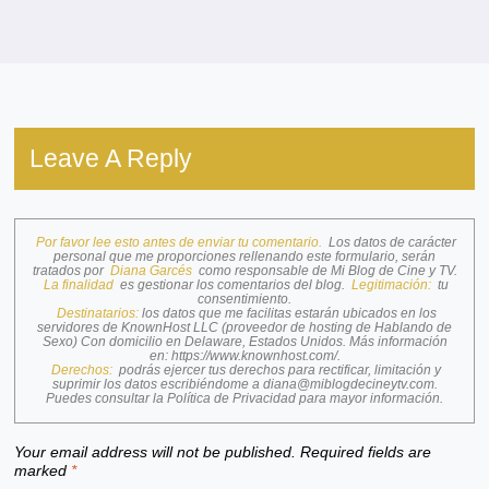
Leave A Reply
Por favor lee esto antes de enviar tu comentario.
Los datos de carácter
personal que me proporciones rellenando este formulario, serán
tratados por
Diana Garcés
como responsable de Mi Blog de Cine y TV.
La finalidad
es gestionar los comentarios del blog.
Legitimación:
tu
consentimiento.
Destinatarios:
los datos que me facilitas estarán ubicados en los
servidores de KnownHost LLC (proveedor de hosting de Hablando de
Sexo) Con domicilio en Delaware, Estados Unidos. Más información
en:
https://www.knownhost.com/
.
Derechos:
podrás ejercer tus derechos para rectificar, limitación y
suprimir los datos escribiéndome a
diana@miblogdecineytv.com
.
Puedes consultar la
Política de Privacidad
para mayor información.
Your email address will not be published.
Required fields are
marked
*