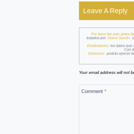
Leave A Reply
Por favor lee esto antes d
tratados por
Diana Garcés
c
Destinatarios:
los datos que
Con d
Derechos:
podrás ejercer tu
Your email address will not b
Comment
*