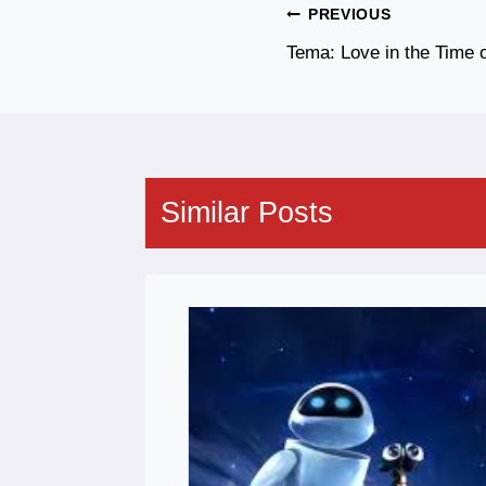
Post
PREVIOUS
Navigation
Tema: Love in the Time 
Similar Posts