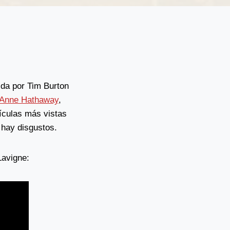
gida por Tim Burton
Anne Hathaway
,
lículas más vistas
 hay disgustos.
Lavigne: