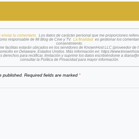
e enviar tu comentario.
Los datos de carácter personal que me proporciones rellen
omo responsable de Mi Blog de Cine y TV.
La finalidad
es gestionar los comentar
consentimiento.
 me facilitas estarán ubicados en los servidores de KnownHost LLC (proveedor de
omicilio en Delaware, Estados Unidos. Más información en:
https://www.knownhos
s derechos para rectificar, limitación y suprimir los datos escribiéndome a
diana@m
consultar la
Política de Privacidad
para mayor información.
e published.
Required fields are marked
*