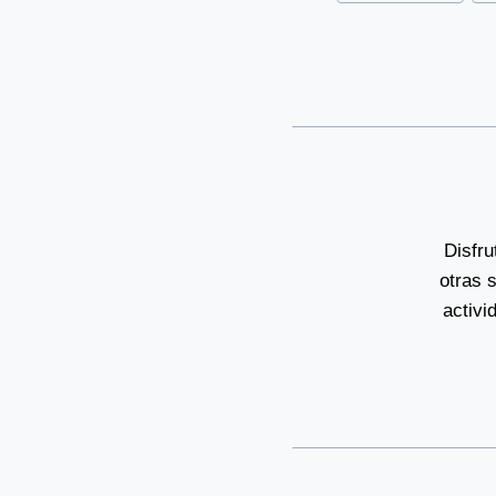
Tags:
Disfru
otras 
activi