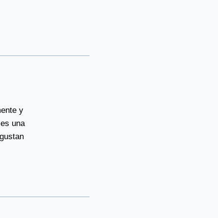
mente y
ces una
 gustan