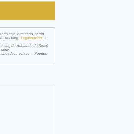
ando este formulario, serán
ios del blog.
Legitimación:
tu
 hosting de Hablando de Sexo)
t.com/
.
iblogdecineytv.com
. Puedes