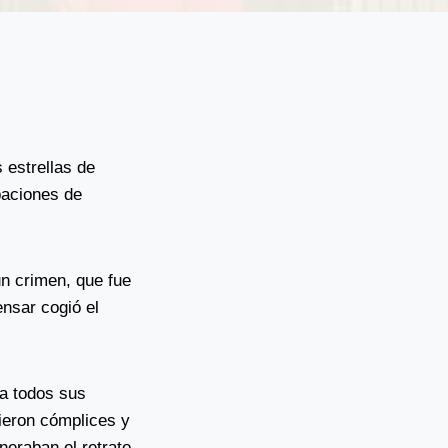
 estrellas de
paciones de
n crimen, que fue
ensar cogió el
 a todos sus
vieron cómplices y
eraban el retrato