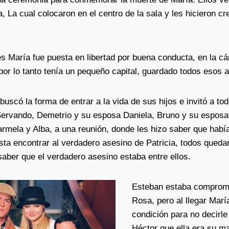
 La cual colocaron en el centro de la sala y les hicieron cr
 María fue puesta en libertad por buena conducta, en la cár
, por lo tanto tenía un pequeño capital, guardado todos esos a
 buscó la forma de entrar a la vida de sus hijos e invitó a to
ervando, Demetrio y su esposa Daniela, Bruno y su esposa 
rmela y Alba, a una reunión, donde les hizo saber que habí
sta encontrar al verdadero asesino de Patricia, todos queda
saber que el verdadero asesino estaba entre ellos.
Esteban estaba comprom
Rosa, pero al llegar Mar
condición para no decirle 
Héctor que ella era su m