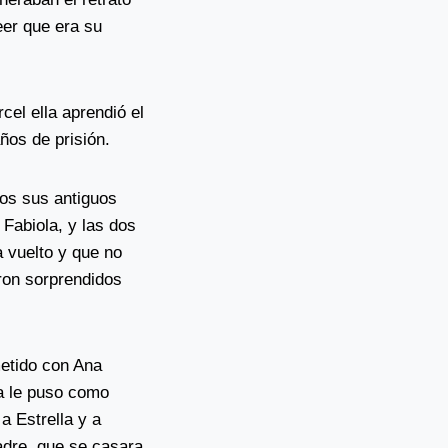
eer que era su
cel ella aprendió el
ños de prisión.
dos sus antiguos
Fabiola, y las dos
a vuelto y que no
ron sorprendidos
etido con Ana
ía le puso como
a Estrella y a
adre, que se casara