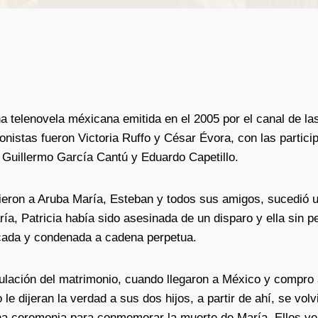
 telenovela méxicana emitida en el 2005 por el canal de las
nistas fueron Victoria Ruffo y César Évora, con las partici
 Guillermo García Cantú y Eduardo Capetillo.
cieron a Aruba María, Esteban y todos sus amigos, sucedió u
ía, Patricia había sido asesinada de un disparo y ella sin p
cada y condenada a cadena perpetua.
nulación del matrimonio, cuando llegaron a México y compro
le dijeran la verdad a sus dos hijos, a partir de ahí, se vol
a ceremonia para conmemorar la muerte de María. Ellos ven