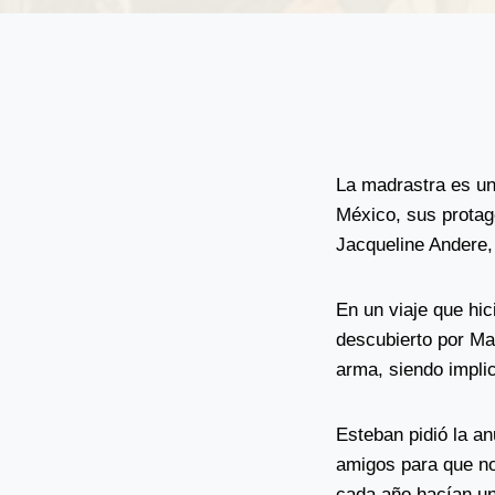
La madrastra es una
México, sus protago
Jacqueline Andere,
En un viaje que hi
descubierto por Mar
arma, siendo impli
Esteban pidió la a
amigos para que no 
cada año hacían un