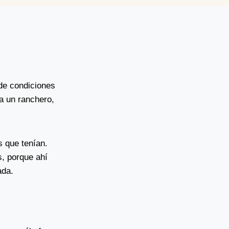
de condiciones
ra un ranchero,
 que tenían.
s, porque ahí
ada.