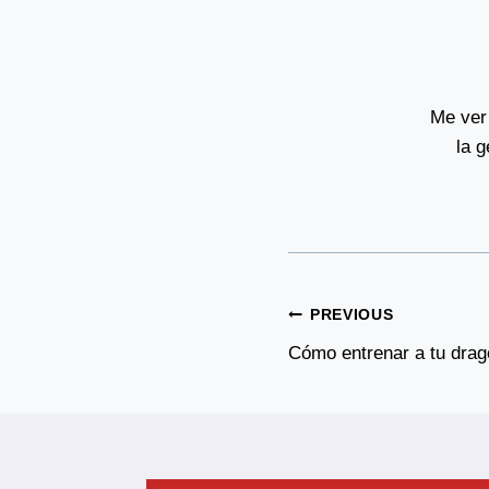
Me ver 
la 
Post
PREVIOUS
Navigation
Cómo entrenar a tu drag