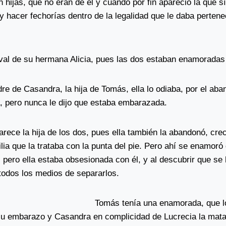
n hijas, que no eran de él y cuando por fin apareció la que sí
y hacer fechorías dentro de la legalidad que le daba pertenec
ival de su hermana Alicia, pues las dos estaban enamoradas
re de Casandra, la hija de Tomás, ella lo odiaba, por el aba
, pero nunca le dijo que estaba embarazada.
arece la hija de los dos, pues ella también la abandonó, cr
lia que la trataba con la punta del pie. Pero ahí se enamoró 
, pero ella estaba obsesionada con él, y al descubrir que s
r todos los medios de separarlos.
Tomás tenía una enamorada, que l
u embarazo y Casandra en complicidad de Lucrecia la mata