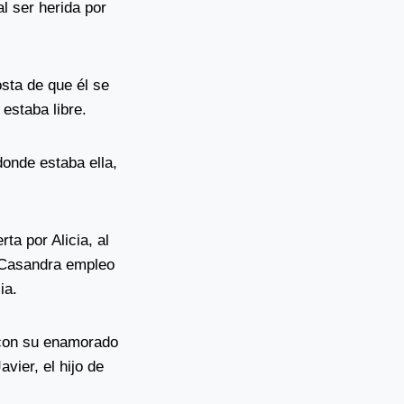
al ser herida por
osta de que él se
 estaba libre.
donde estaba ella,
ta por Alicia, al
o Casandra empleo
ia.
ó con su enamorado
vier, el hijo de