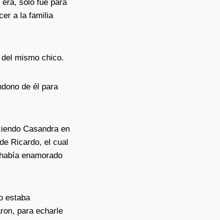
 era, sólo fue para
er a la familia
 del mismo chico.
ndono de él para
eciendo Casandra en
de Ricardo, el cual
e había enamorado
o estaba
ron, para echarle