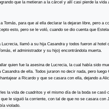
ogrando que la metieran a la cárcel y allí casi pierde la vida 
a Tomás, para que al ella declarar la dejaran libre, pero a c
acepto esto, pero se le voló, cuando se dio cuenta que Estela
 Lucrecia, llamó a su hija Casandra y todos fueron al hotel 
Tomás, el administrador y su hijo) encontrándola muerta.
llar quien fue la asesina de Lucrecia, la cual había sido muer
 a Casandra de ella. Todos juraron no decir nada, pero lueg
hantajear a Ricardo y que se casara con ella, dejando a Alic
erles la vida de cuadritos y el mismo día de la boda se cas
que le siguió la corriente, con tal de que no se casara con Ja
bía violado.