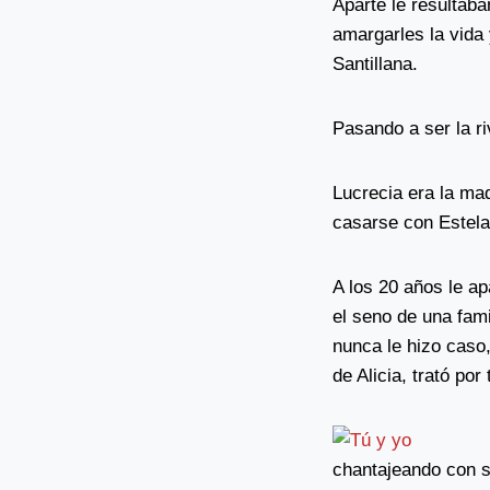
Aparte le resultaba
amargarles la vida 
Santillana.
Pasando a ser la r
Lucrecia era la mad
casarse con Estela
A los 20 años le ap
el seno de una fami
nunca le hizo caso
de Alicia, trató po
chantajeando con s