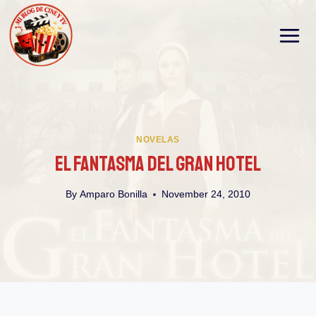
Skip
to
content
NOVELAS
El Fantasma Del Gran Hotel
By
Amparo Bonilla
November 24, 2010