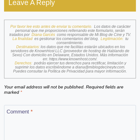
Leave A Reply
Por favor lee esto antes de enviar tu comentario.
Los datos de carácter
personal que me proporciones rellenando este formulario, serán
tratados por
Diana Garcés
como responsable de Mi Blog de Cine y TV.
La finalidad
es gestionar los comentarios del blog.
Legitimación:
tu
consentimiento.
Destinatarios:
los datos que me facilitas estarán ubicados en los
servidores de KnownHost LLC (proveedor de hosting de Hablando de
Sexo) Con domicilio en Delaware, Estados Unidos. Más información
en:
https://www.knownhost.com/
.
Derechos:
podrás ejercer tus derechos para rectificar, limitación y
suprimir los datos escribiéndome a
diana@miblogdecineytv.com
.
Puedes consultar la
Política de Privacidad
para mayor información.
Your email address will not be published.
Required fields are
marked
*
Comment
*