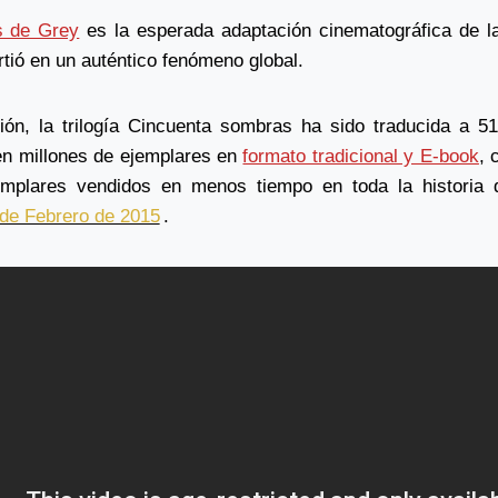
s de Grey
es la esperada adaptación cinematográfica de l
irtió en un auténtico fenómeno global.
ión, la trilogía Cincuenta sombras ha sido traducida a 5
en millones de ejemplares en
formato tradicional y E-book
, 
mplares vendidos en menos tiempo en toda la historia de
de Febrero de 2015
.