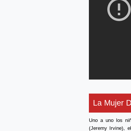
La Mujer D
Uno a uno los ni
(Jeremy Irvine), 