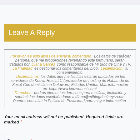
Leave A Reply
Por favor lee esto antes de enviar tu comentario.
Los datos de carácter
personal que me proporciones rellenando este formulario, serán
tratados por
Diana Garcés
como responsable de Mi Blog de Cine y TV.
La finalidad
es gestionar los comentarios del blog.
Legitimación:
tu
consentimiento.
Destinatarios:
los datos que me facilitas estarán ubicados en los
servidores de KnownHost LLC (proveedor de hosting de Hablando de
Sexo) Con domicilio en Delaware, Estados Unidos. Más información
en:
https://www.knownhost.com/
.
Derechos:
podrás ejercer tus derechos para rectificar, limitación y
suprimir los datos escribiéndome a
diana@miblogdecineytv.com
.
Puedes consultar la
Política de Privacidad
para mayor información.
Your email address will not be published.
Required fields are
marked
*