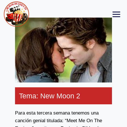
Skip
to
content
Tema: New Moon 2
Para esta tercera semana tenemos una
canción genial titulada: “Meet Me On The