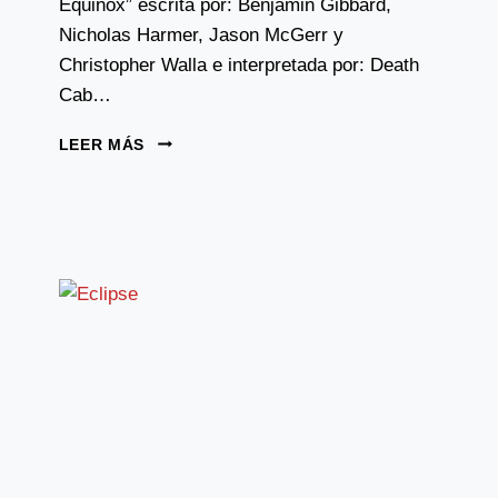
Equinox” escrita por: Benjamin Gibbard,
Nicholas Harmer, Jason McGerr y
Christopher Walla e interpretada por: Death
Cab…
TEMA:
LEER MÁS
NEW
MOON
2