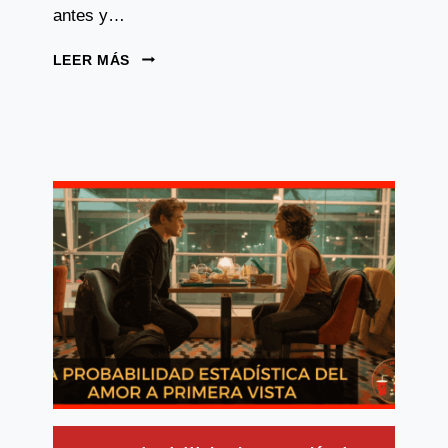
antes y…
LA
LEER MÁS
HISTORIA
DETRÁS
DE
“FORD
VS
FERRARI”:
LA
RIVALIDAD
QUE
CAMBIÓ
LA
INDUSTRIA
DEL
AUTOMOVILISMO