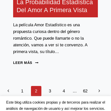
La Probabilidad Estadística
Del Amor A Primera Vista
La película Amor Estadístico es una
propuesta curiosa dentro del género
romántico. Que puede llamarte o no la
atención, vamos a ver si te convenzo. A
primera vista, su título…
LA
LEER MÁS
PROBABILIDAD
ESTADÍSTICA
DEL
AMOR
A
Page
Previous
Next
1
2
3
4
…
62
PRIMERA
Navigation
VISTA
Page
Page
Este blog utiliza cookies propias y de terceros para realizar el
análisis de navegación de usuario y así mejorar los servicios.