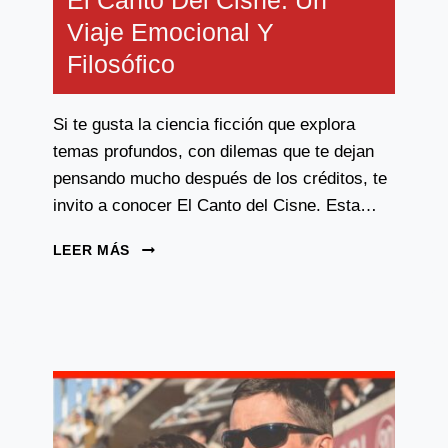
El Canto Del Cisne: Un
Viaje Emocional Y
Filosófico
Si te gusta la ciencia ficción que explora
temas profundos, con dilemas que te dejan
pensando mucho después de los créditos, te
invito a conocer El Canto del Cisne. Esta…
EL
LEER MÁS
CANTO
DEL
CISNE:
UN
VIAJE
EMOCIONAL
Y
FILOSÓFICO