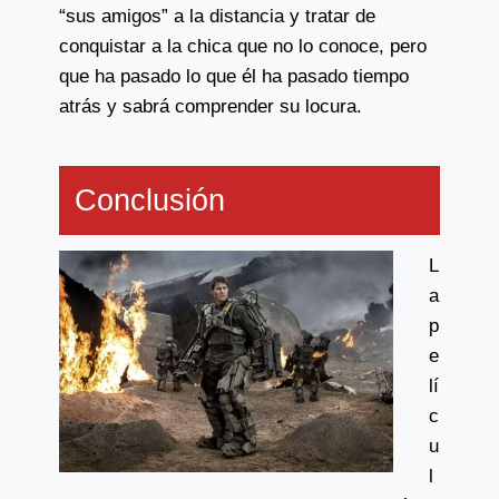
“sus amigos” a la distancia y tratar de
conquistar a la chica que no lo conoce, pero
que ha pasado lo que él ha pasado tiempo
atrás y sabrá comprender su locura.
Conclusión
L
a
p
e
lí
c
u
l