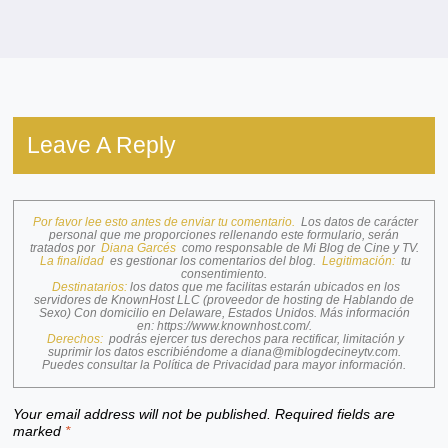
Leave A Reply
Por favor lee esto antes de enviar tu comentario.
Los datos de carácter
personal que me proporciones rellenando este formulario, serán
tratados por
Diana Garcés
como responsable de Mi Blog de Cine y TV.
La finalidad
es gestionar los comentarios del blog.
Legitimación:
tu
consentimiento.
Destinatarios:
los datos que me facilitas estarán ubicados en los
servidores de KnownHost LLC (proveedor de hosting de Hablando de
Sexo) Con domicilio en Delaware, Estados Unidos. Más información
en:
https://www.knownhost.com/
.
Derechos:
podrás ejercer tus derechos para rectificar, limitación y
suprimir los datos escribiéndome a
diana@miblogdecineytv.com
.
Puedes consultar la
Política de Privacidad
para mayor información.
Your email address will not be published.
Required fields are
marked
*